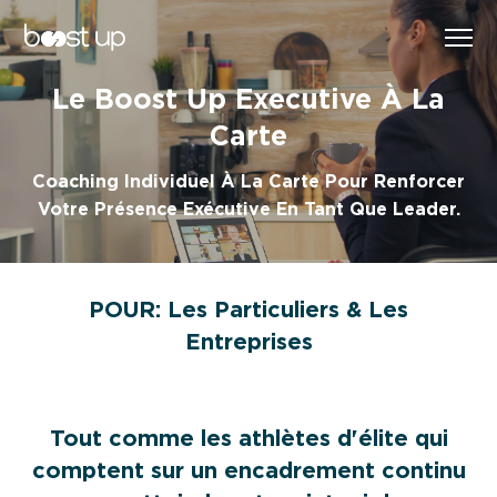
TRAVAILLEZ AVEC MOI
FR
Le Boost Up Executive À La
EN
Carte
RÉSERVEZ VOTRE SÉANCE BOOST MA
CARRIÈRE GRATUITE
Coaching Individuel À La Carte Pour Renforcer
Votre Présence Exécutive En Tant Que Leader.
SÉLECTIONNEZ VOTRE PROGRAMME
PRÉFÉRÉ
POUR: Les Particuliers & Les
Entreprises
Tout comme les athlètes d'élite qui
comptent sur un encadrement continu